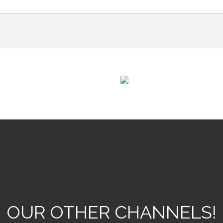
30483
0
27901
0
OUR OTHER CHANNELS!