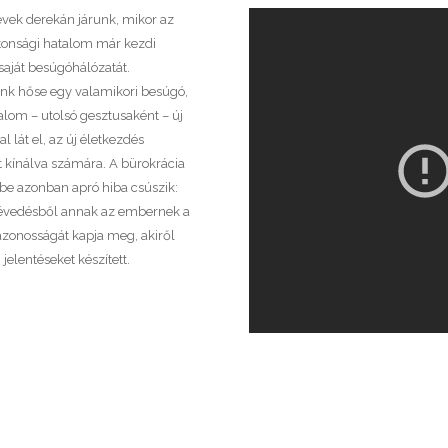
vek derekán járunk, mikor az
tonsági hatalom már kezdi
 saját besúgóhálózatát.
ünk hőse egy valamikori besúgó,
talom – utolsó gesztusaként – új
al lát el, az új életkezdés
 kínálva számára. A bürokrácia
be azonban apró hiba csúszik:
évedésből annak az embernek a
zonosságát kapja meg, akiről
jelentéseket készített.