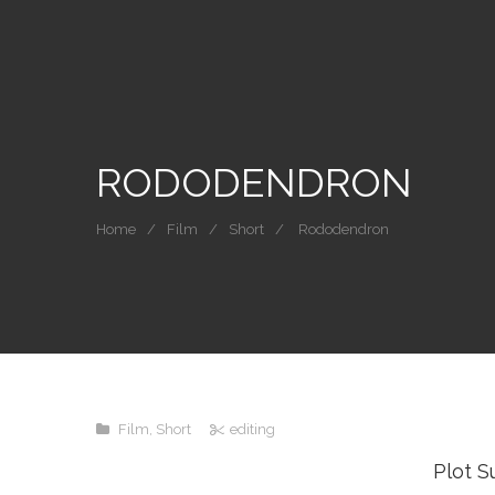
RODODENDRON
Home
Film
Short
Rododendron
Film
,
Short
editing
Plot 