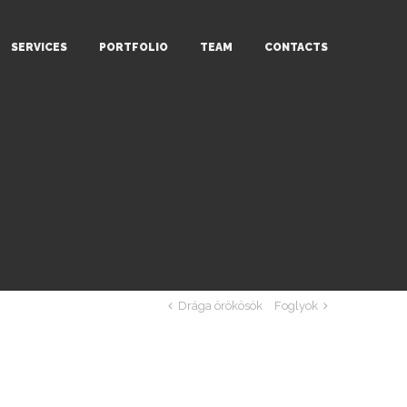
SERVICES
PORTFOLIO
TEAM
CONTACTS
Drága örökösök
Foglyok