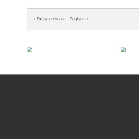
Drága örökösök
Foglyok
28816
3