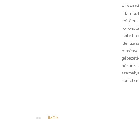
A 80-as é
állambiz
leépíteni
Történet
akit a ha
identitáss
reményét
gépezeté
hősünk t
személya
korábban 
IMDb