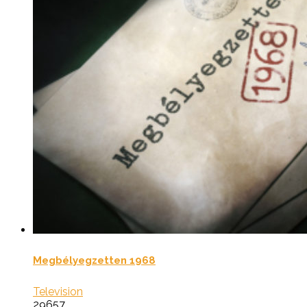
Megbélyegzetten 1968
Television
29657