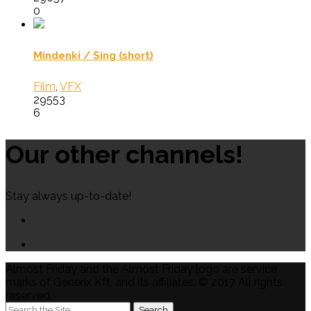
0
Mindenki / Sing (short)
Film
,
VFX
29553
6
Our other channels!
Stay always up-to-date!
Almost Friday and the Almost Friday logo are service
marks of Generix Kft. and its affiliates. © 2017 All rights
reserved.