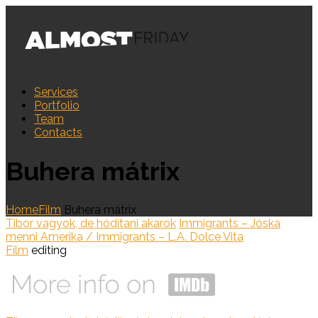
Services
Portfolio
Team
Contacts
Buhera mátrix
Home
Film
Buhera mátrix
Tibor vagyok, de hódítani akarok
Immigrants – Jóska
menni Amerika / Immigrants – L.A. Dolce Vita
Film
editing