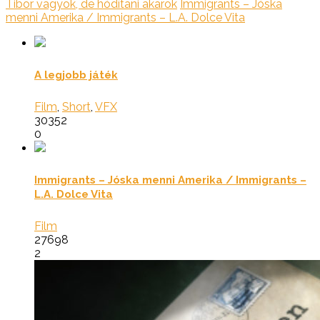
Tibor vagyok, de hódítani akarok
Immigrants – Jóska
menni Amerika / Immigrants – L.A. Dolce Vita
A legjobb játék
Film
,
Short
,
VFX
30352
0
Immigrants – Jóska menni Amerika / Immigrants –
L.A. Dolce Vita
Film
27698
2