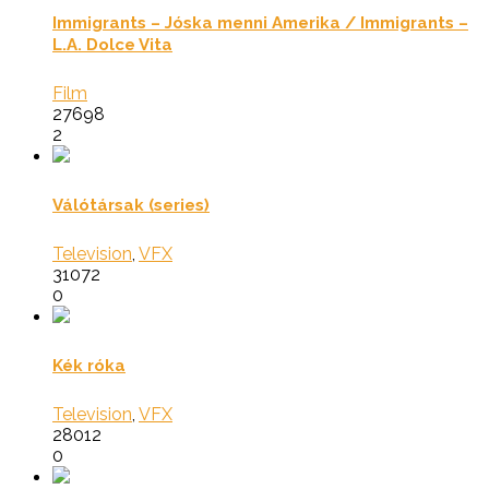
Immigrants – Jóska menni Amerika / Immigrants –
L.A. Dolce Vita
Film
27698
2
Válótársak (series)
Television
,
VFX
31072
0
Kék róka
Television
,
VFX
28012
0