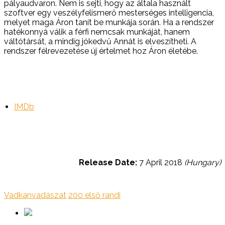
pályaudvaron. Nem is sejti, hogy az általa használt
szoftver egy veszélyfelismerő mesterséges intelligencia,
melyet maga Áron tanít be munkája során. Ha a rendszer
hatékonnyá válik a férfi nemcsak munkáját, hanem
váltótársát, a mindig jókedvű Annát is elveszítheti. A
rendszer félrevezetése új értelmet hoz Áron életébe.
IMDb
Release Date:
7 April 2018
(Hungary)
Vadkanvadászat
200 első randi