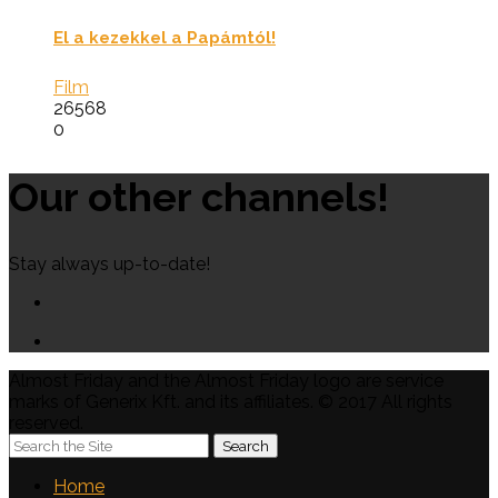
El a kezekkel a Papámtól!
Film
26568
0
Our other channels!
Stay always up-to-date!
Almost Friday and the Almost Friday logo are service
marks of Generix Kft. and its affiliates. © 2017 All rights
reserved.
Home