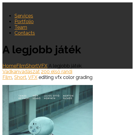
Services
Portfolio
Team
Contacts
A legjobb játék
Home
Film
Short
VFX
A legjobb játék
Vadkanvadászat
200 első randi
Film
,
Short
,
VFX
editing
vfx
color grading