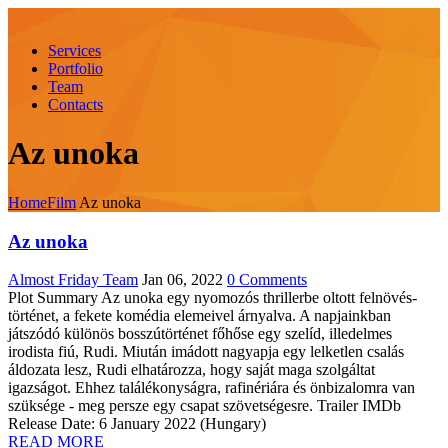
Services
Portfolio
Team
Contacts
Az unoka
Home
Film
Az unoka
Az unoka
Almost Friday Team
Jan 06, 2022
0 Comments
Plot Summary Az unoka egy nyomozós thrillerbe oltott felnövés-
történet, a fekete komédia elemeivel árnyalva. A napjainkban
játszódó különös bosszútörténet főhőse egy szelíd, illedelmes
irodista fiú, Rudi. Miután imádott nagyapja egy lelketlen csalás
áldozata lesz, Rudi elhatározza, hogy saját maga szolgáltat
igazságot. Ehhez találékonyságra, rafinériára és önbizalomra van
szüksége - meg persze egy csapat szövetségesre. Trailer IMDb
Release Date: 6 January 2022 (Hungary)
READ MORE