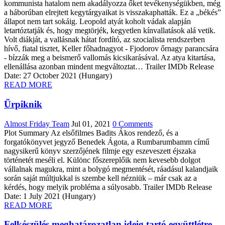
kommunista hatalom nem akadályozza őket tevékenységükben, még
a háborúban elrejtett kegytárgyaikat is visszakaphatták. Ez a „békés”
állapot nem tart sokáig. Leopold atyát koholt vádak alapján
letartóztatják és, hogy megtörjék, kegyetlen kínvallatások alá vetik.
Volt diákját, a vallásnak hátat fordító, az szocialista rendszerben
hívő, fiatal tisztet, Keller főhadnagyot - Fjodorov őrnagy parancsára
- bízzák meg a beismerő vallomás kicsikarásával. Az atya kitartása,
ellenállása azonban mindent megváltoztat… Trailer IMDb Release
Date: 27 October 2021 (Hungary)
READ MORE
Űrpiknik
Almost Friday Team
Jul 01, 2021
0 Comments
Plot Summary Az elsőfilmes Badits Ákos rendező, és a
forgatókönyvet jegyző Benedek Ágota, a Rumbarumbamm című
nagysikerű könyv szerzőjének filmje egy eszeveszett éjszaka
történetét meséli el. Különc főszereplőik nem kevesebb dolgot
vállalnak magukra, mint a bolygó megmentését, ráadásul kalandjaik
során saját múltjukkal is szembe kell nézniük – már csak az a
kérdés, hogy melyik probléma a súlyosabb. Trailer IMDb Release
Date: 1 July 2021 (Hungary)
READ MORE
Felkészülés meghatározatlan ideig tartó együttlétre