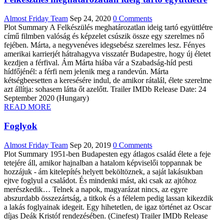
Almost Friday Team
Sep 24, 2020
0 Comments
Plot Summary A Felkészülés meghatározatlan ideig tartó együttlétre
című filmben valóság és képzelet csúszik össze egy szerelmes nő
fejében. Márta, a negyvenéves idegsebész szerelmes lesz. Fényes
amerikai karrierjét hátrahagyva visszatér Budapestre, hogy új életet
kezdjen a férfival. Ám Márta hiába vár a Szabadság-híd pesti
hídfőjénél: a férfi nem jelenik meg a randevún. Márta
kétségbeesetten a keresésére indul, de amikor rátalál, élete szerelme
azt állítja: sohasem látta őt azelőtt. Trailer IMDb Release Date: 24
September 2020 (Hungary)
READ MORE
Foglyok
Almost Friday Team
Sep 20, 2019
0 Comments
Plot Summary 1951-ben Budapesten egy átlagos család élete a feje
tetejére áll, amikor hajnalban a hatalom képviselői toppannak be
hozzájuk - ám kitelepítés helyett beköltöznek, a saját lakásukban
ejtve foglyul a családot. És mindenki mást, aki csak az ajtóhoz
merészkedik… Telnek a napok, magyarázat nincs, az egyre
abszurdabb összezártság, a titkok és a félelem pedig lassan kikezdik
a lakás foglyainak idegeit. Egy hihetetlen, de igaz történet az Oscar
díjas Deák Kristóf rendezésében. (Cinefest) Trailer IMDb Release