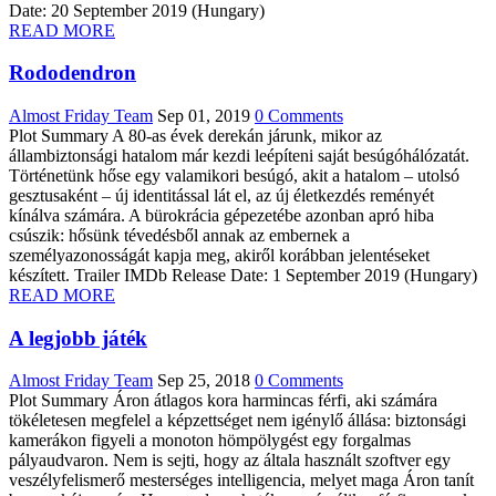
Date: 20 September 2019 (Hungary)
READ MORE
Rododendron
Almost Friday Team
Sep 01, 2019
0 Comments
Plot Summary A 80-as évek derekán járunk, mikor az
állambiztonsági hatalom már kezdi leépíteni saját besúgóhálózatát.
Történetünk hőse egy valamikori besúgó, akit a hatalom – utolsó
gesztusaként – új identitással lát el, az új életkezdés reményét
kínálva számára. A bürokrácia gépezetébe azonban apró hiba
csúszik: hősünk tévedésből annak az embernek a
személyazonosságát kapja meg, akiről korábban jelentéseket
készített. Trailer IMDb Release Date: 1 September 2019 (Hungary)
READ MORE
A legjobb játék
Almost Friday Team
Sep 25, 2018
0 Comments
Plot Summary Áron átlagos kora harmincas férfi, aki számára
tökéletesen megfelel a képzettséget nem igénylő állása: biztonsági
kamerákon figyeli a monoton hömpölygést egy forgalmas
pályaudvaron. Nem is sejti, hogy az általa használt szoftver egy
veszélyfelismerő mesterséges intelligencia, melyet maga Áron tanít