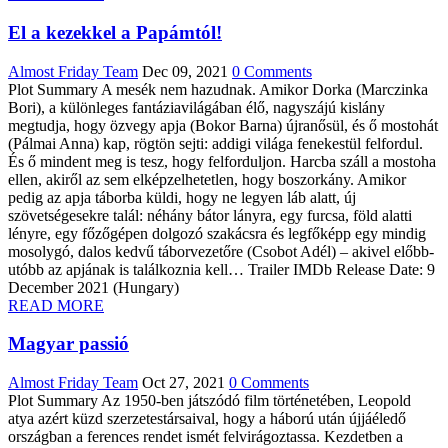
El a kezekkel a Papámtól!
Almost Friday Team
Dec 09, 2021
0 Comments
Plot Summary A mesék nem hazudnak. Amikor Dorka (Marczinka
Bori), a különleges fantáziavilágában élő, nagyszájú kislány
megtudja, hogy özvegy apja (Bokor Barna) újranősül, és ő mostohát
(Pálmai Anna) kap, rögtön sejti: addigi világa fenekestül felfordul.
És ő mindent meg is tesz, hogy felforduljon. Harcba száll a mostoha
ellen, akiről az sem elképzelhetetlen, hogy boszorkány. Amikor
pedig az apja táborba küldi, hogy ne legyen láb alatt, új
szövetségesekre talál: néhány bátor lányra, egy furcsa, föld alatti
lényre, egy főzőgépen dolgozó szakácsra és legfőképp egy mindig
mosolygó, dalos kedvű táborvezetőre (Csobot Adél) – akivel előbb-
utóbb az apjának is találkoznia kell… Trailer IMDb Release Date: 9
December 2021 (Hungary)
READ MORE
Magyar passió
Almost Friday Team
Oct 27, 2021
0 Comments
Plot Summary Az 1950-ben játszódó film történetében, Leopold
atya azért küzd szerzetestársaival, hogy a háború után újjáéledő
országban a ferences rendet ismét felvirágoztassa. Kezdetben a