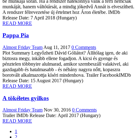
be munkája során. Ha a rendszer hatékonnyá válik a férfi nemcsak
munkáját, hanem váltótársát, a mindig jókedvű Annát is elveszítheti.
A rendszer félrevezetése új értelmet hoz Áron életébe. IMDb
Release Date: 7 April 2018 (Hungary)
READ MORE
Pappa Pia
Almost Friday Team
Aug 11, 2017
0 Comments
Plot Summary Legyőzheti Dávid Góliátot? Állítólag igen, de aki
biztosra megy, inkább ellene fogadjon. A kicsi és gyenge és
pénztelen többnyire alulmarad, amikor szembeszáll valakivel, aki
gazdagabb és hatalmasabb - és néhány nagyra nőtt, kopaszra
borotvált alkalmazottja kíséri mindenhova. Trailer FacebookIMDb
Release Date: 15 August 2017 (Hungary)
READ MORE
A tökéletes gyilkos
Almost Friday Team
Nov 30, 2016
0 Comments
Trailer IMDb Release Date: April 2017 (Hungary)
READ MORE
1
2